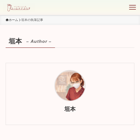
ホーム
垣本の執筆記事
垣本
– Author –
垣本